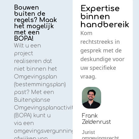
Bouwen
Expertise
buiten de
binnen
regels? Maak
handbereik
het mogelijk
met een
Kom
BOPA!
rechtstreeks in
Wilt u een
gesprek met de
project
deskundige voor
realiseren dat
uw specifieke
niet binnen het
vraag.
Omgevingsplan
(bestemmingsplan)
past? Met een
Buitenplanse
Omgevingsplanactiviteit
(BOPA) kunt u
Frank
Zeldenrust
via een
omgevingsvergunning
Jurist
omgevingsrecht
afwijken van