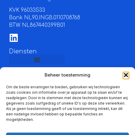
KVK 96033533
Bank NL90.INGB.0110708768
BTW NL867440399B01
Diensten
Beheer toestemming
Informatie
Om de beste ervaringen te bieden, gebruiken wij technologieën
zoals cookies om informatie over je apparaat op te slaan en/of te
raadplegen. Door in te stemmen met deze technologieën kunnen wij
gegevens zoals surfgedrag of unieke ID's op deze site verwerken.
Contact
Als je geen toestemming geeft of uw toestemming intrekt, kan dit
info@bno.nu
een nadelige invloed hebben op bepaalde functies en
mogelijkheden.
050-3056200
Gesprek aanvragen